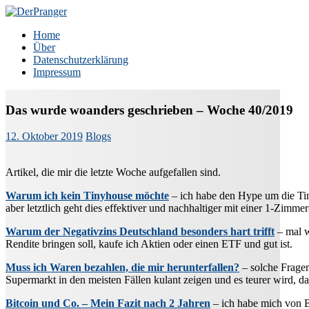
Zum
Inhalt
DerPranger
Finanzen, Freiheit, Prangerei
Home
springen
Über
Datenschutzerklärung
Impressum
Das wurde woanders geschrieben – Woche 40/2019
12. Oktober 2019
Blogs
Artikel, die mir die letzte Woche aufgefallen sind.
Warum ich kein Tinyhouse möchte
– ich habe den Hype um die Tin
aber letztlich geht dies effektiver und nachhaltiger mit einer 1-Zimm
Warum der Negativzins Deutschland besonders hart trifft
– mal w
Rendite bringen soll, kaufe ich Aktien oder einen ETF und gut ist.
Muss ich Waren bezahlen, die mir herunterfallen?
– solche Fragen
Supermarkt in den meisten Fällen kulant zeigen und es teurer wird, da
Bitcoin und Co. – Mein Fazit nach 2 Jahren
– ich habe mich von B