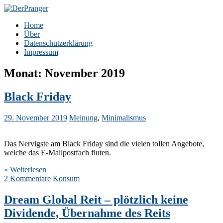
Zum
Inhalt
DerPranger
Finanzen, Freiheit, Prangerei
Home
springen
Über
Datenschutzerklärung
Impressum
Monat:
November 2019
Black Friday
29. November 2019
Meinung
,
Minimalismus
Das Nervigste am Black Friday sind die vielen tollen Angebote,
welche das E-Mailpostfach fluten.
» Weiterlesen
2 Kommentare
Konsum
Dream Global Reit – plötzlich keine
Dividende, Übernahme des Reits