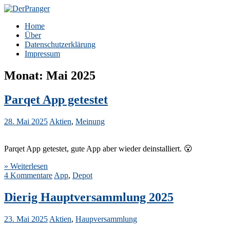
Zum
Inhalt
DerPranger
Finanzen, Freiheit, Prangerei
Home
springen
Über
Datenschutzerklärung
Impressum
Monat:
Mai 2025
Parqet App getestet
28. Mai 2025
Aktien
,
Meinung
Parqet App getestet, gute App aber wieder deinstalliert. 😮
» Weiterlesen
4 Kommentare
App
,
Depot
Dierig Hauptversammlung 2025
23. Mai 2025
Aktien
,
Haupversammlung