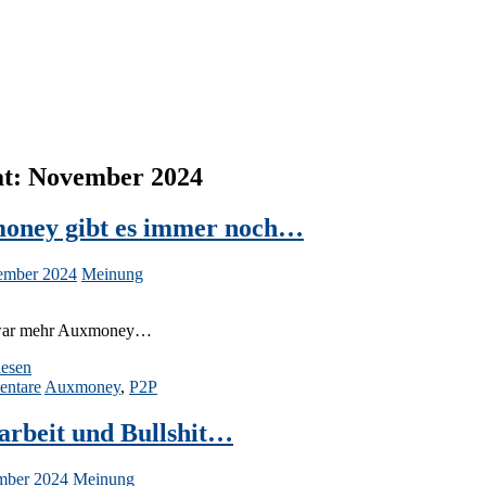
t:
November 2024
oney gibt es immer noch…
ember 2024
Meinung
war mehr Auxmoney…
lesen
ntare
Auxmoney
,
P2P
arbeit und Bullshit…
mber 2024
Meinung