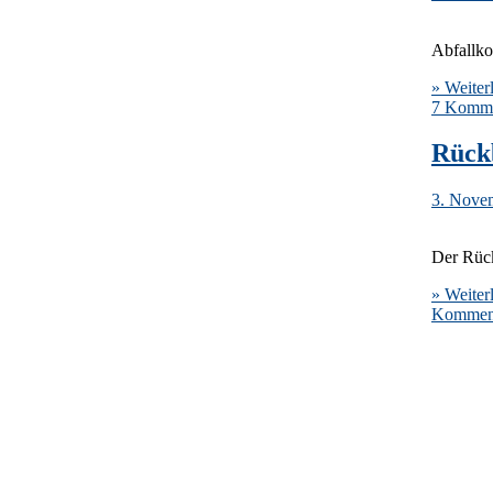
Abfallko
» Weiter
7 Komme
Rück
3. Nove
Der Rück
» Weiter
Kommenta