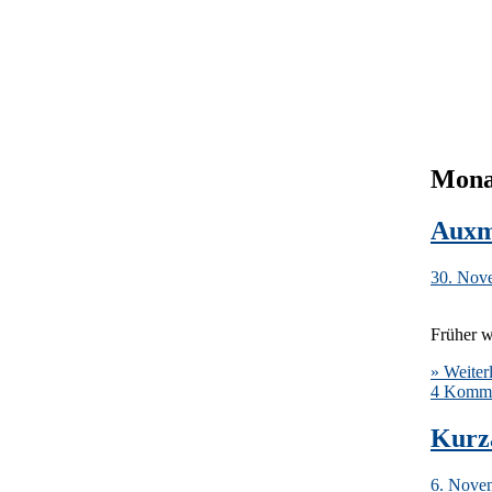
Mona
Auxm
30. Nov
Früher 
» Weiter
4 Komme
Kurz
6. Nove