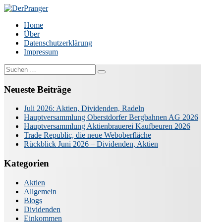
Zum
Inhalt
DerPranger
Finanzen, Freiheit, Prangerei
Home
springen
Über
Datenschutzerklärung
Impressum
Suche
nach:
Neueste Beiträge
Juli 2026: Aktien, Dividenden, Radeln
Hauptversammlung Oberstdorfer Bergbahnen AG 2026
Hauptversammlung Aktienbrauerei Kaufbeuren 2026
Trade Republic, die neue Weboberfläche
Rückblick Juni 2026 – Dividenden, Aktien
Kategorien
Aktien
Allgemein
Blogs
Dividenden
Einkommen