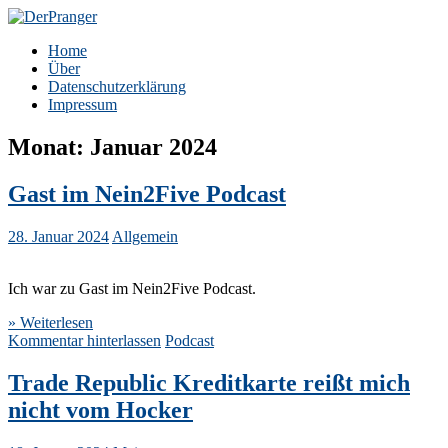
Zum
Inhalt
DerPranger
Finanzen, Freiheit, Prangerei
Home
springen
Über
Datenschutzerklärung
Impressum
Monat:
Januar 2024
Gast im Nein2Five Podcast
28. Januar 2024
Allgemein
Ich war zu Gast im Nein2Five Podcast.
» Weiterlesen
Kommentar hinterlassen
Podcast
Trade Republic Kreditkarte reißt mich
nicht vom Hocker