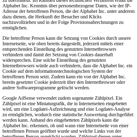
zu übermitteln. Im Rahmen dieses technischen Verfahrens erhält die
Alphabet Inc. Kenntnis über personenbezogene Daten, wie der IP-
Adresse der betroffenen Person, die der Alphabet Inc. unter anderem
dazu dienen, die Herkunft der Besucher und Klicks
nachzuvollziehen und in der Folge Provisionsabrechnungen zu
ermöglichen.
Die betroffene Person kann die Setzung von Cookies durch unsere
Internetseite, wie oben bereits dargestellt, jederzeit mittels einer
entsprechenden Einstellung des genutzten Internetbrowsers
verhindern und damit der Setzung von Cookies dauerhaft
widersprechen. Eine solche Einstellung des genutzten
Internetbrowsers würde auch verhindern, dass die Alphabet Inc. ein
Cookie auf dem informationstechnologischen System der
betroffenen Person setzt. Zudem kann ein von der Alphabet Inc.
bereits gesetzter Cookie jederzeit über den Internetbrowser oder
andere Softwareprogramme gelöscht werden.
Google AdSense verwendet zudem sogenannte Zählpixel. Ein
Zählpixel ist eine Miniaturgrafik, die in Internetseiten eingebettet
wird, um eine Logdatei-Aufzeichnung und eine Logdatei-Analyse
zu ermöglichen, wodurch eine statistische Auswertung durchgeführt
werden kann. Anhand des eingebetteten Zählpixels kann die
Alphabet Inc. erkennen, ob und wann eine Internetseite von einer
betroffenen Person geöffnet wurde und welche Links von der
betroffenen Person angeklickt wurden. Zählpixel dienen unter