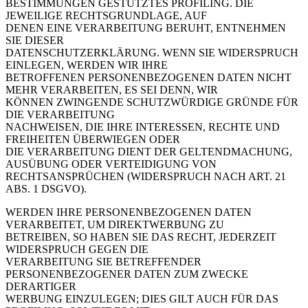
BESTIMMUNGEN GESTÜTZTES PROFILING. DIE
JEWEILIGE RECHTSGRUNDLAGE, AUF
DENEN EINE VERARBEITUNG BERUHT, ENTNEHMEN
SIE DIESER
DATENSCHUTZERKLÄRUNG. WENN SIE WIDERSPRUCH
EINLEGEN, WERDEN WIR IHRE
BETROFFENEN PERSONENBEZOGENEN DATEN NICHT
MEHR VERARBEITEN, ES SEI DENN, WIR
KÖNNEN ZWINGENDE SCHUTZWÜRDIGE GRÜNDE FÜR
DIE VERARBEITUNG
NACHWEISEN, DIE IHRE INTERESSEN, RECHTE UND
FREIHEITEN ÜBERWIEGEN ODER
DIE VERARBEITUNG DIENT DER GELTENDMACHUNG,
AUSÜBUNG ODER VERTEIDIGUNG VON
RECHTSANSPRÜCHEN (WIDERSPRUCH NACH ART. 21
ABS. 1 DSGVO).
WERDEN IHRE PERSONENBEZOGENEN DATEN
VERARBEITET, UM DIREKTWERBUNG ZU
BETREIBEN, SO HABEN SIE DAS RECHT, JEDERZEIT
WIDERSPRUCH GEGEN DIE
VERARBEITUNG SIE BETREFFENDER
PERSONENBEZOGENER DATEN ZUM ZWECKE
DERARTIGER
WERBUNG EINZULEGEN; DIES GILT AUCH FÜR DAS