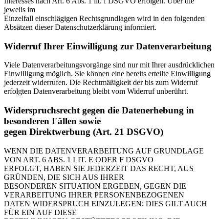
Interesses nach Art. 6 Abs. 1 lit. f DSGVO erfolgen. Über die
jeweils im
Einzelfall einschlägigen Rechtsgrundlagen wird in den folgenden
Absätzen dieser Datenschutzerklärung informiert.
Widerruf Ihrer Einwilligung zur Datenverarbeitung
Viele Datenverarbeitungsvorgänge sind nur mit Ihrer ausdrücklichen
Einwilligung möglich. Sie können eine bereits erteilte Einwilligung
jederzeit widerrufen. Die Rechtmäßigkeit der bis zum Widerruf
erfolgten Datenverarbeitung bleibt vom Widerruf unberührt.
Widerspruchsrecht gegen die Datenerhebung in
besonderen Fällen sowie
gegen Direktwerbung (Art. 21 DSGVO)
WENN DIE DATENVERARBEITUNG AUF GRUNDLAGE
VON ART. 6 ABS. 1 LIT. E ODER F DSGVO
ERFOLGT, HABEN SIE JEDERZEIT DAS RECHT, AUS
GRÜNDEN, DIE SICH AUS IHRER
BESONDEREN SITUATION ERGEBEN, GEGEN DIE
VERARBEITUNG IHRER PERSONENBEZOGENEN
DATEN WIDERSPRUCH EINZULEGEN; DIES GILT AUCH
FÜR EIN AUF DIESE