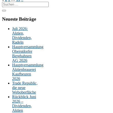
Suche
nach:
Neueste Beiträge
Juli 2026:
Aktien,
Dividenden,
Radeln
Hauptversammlung
Oberstdorfer
Bergbahnen
AG 2026
Hauptversammlung
Aktienbrauerei
Kaufbeuren
2026
Trade Republic,
die neue
Weboberfläche
Rückblick Juni
2026 –
Dividenden,
Aktien