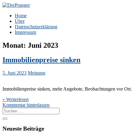
Zum
Inhalt
DerPranger
Finanzen, Freiheit, Prangerei
Home
springen
Über
Datenschutzerklärung
Impressum
Monat:
Juni 2023
Immobilienpreise sinken
5. Juni 2023
Meinung
Immobilienpreise sinken, mehr Angebote, Beobachtungen vor Ort.
» Weiterlesen
Kommentar hinterlassen
Suche
nach:
Neueste Beiträge