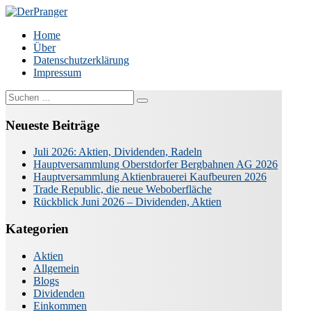
Zum
Inhalt
DerPranger
Finanzen, Freiheit, Prangerei
Home
springen
Über
Datenschutzerklärung
Impressum
Suche
nach:
Neueste Beiträge
Juli 2026: Aktien, Dividenden, Radeln
Hauptversammlung Oberstdorfer Bergbahnen AG 2026
Hauptversammlung Aktienbrauerei Kaufbeuren 2026
Trade Republic, die neue Weboberfläche
Rückblick Juni 2026 – Dividenden, Aktien
Kategorien
Aktien
Allgemein
Blogs
Dividenden
Einkommen