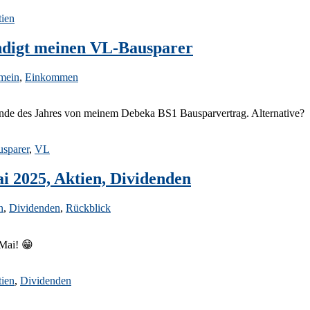
ien
digt meinen VL-Bausparer
mein
,
Einkommen
e des Jahres von meinem Debeka BS1 Bausparvertrag. Alternative?
sparer
,
VL
i 2025, Aktien, Dividenden
n
,
Dividenden
,
Rückblick
Mai! 😁
ien
,
Dividenden