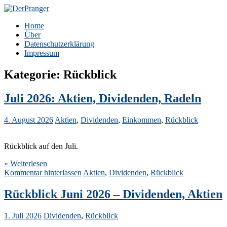
Zum
Inhalt
DerPranger
Finanzen, Freiheit, Prangerei
Home
springen
Über
Datenschutzerklärung
Impressum
Kategorie:
Rückblick
Juli 2026: Aktien, Dividenden, Radeln
4. August 2026
Aktien
,
Dividenden
,
Einkommen
,
Rückblick
Rückblick auf den Juli.
» Weiterlesen
Kommentar hinterlassen
Aktien
,
Dividenden
,
Rückblick
Rückblick Juni 2026 – Dividenden, Aktien
1. Juli 2026
Dividenden
,
Rückblick