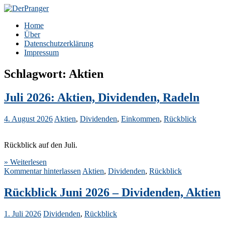
Zum
Inhalt
DerPranger
Finanzen, Freiheit, Prangerei
Home
springen
Über
Datenschutzerklärung
Impressum
Schlagwort:
Aktien
Juli 2026: Aktien, Dividenden, Radeln
4. August 2026
Aktien
,
Dividenden
,
Einkommen
,
Rückblick
Rückblick auf den Juli.
» Weiterlesen
Kommentar hinterlassen
Aktien
,
Dividenden
,
Rückblick
Rückblick Juni 2026 – Dividenden, Aktien
1. Juli 2026
Dividenden
,
Rückblick