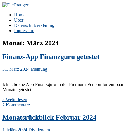
Zum
Inhalt
DerPranger
Finanzen, Freiheit, Prangerei
Home
springen
Über
Datenschutzerklärung
Impressum
Monat:
März 2024
Finanz-App Finanzguru getestet
31. März 2024
Meinung
Ich habe die App Finanzguru in der Premium-Version für ein paar
Monate getestet.
» Weiterlesen
2 Kommentare
Monatsrückblick Februar 2024
1. März 2024
Dividenden