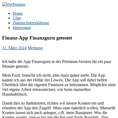
Zum
Inhalt
DerPranger
Finanzen, Freiheit, Prangerei
Home
springen
Über
Datenschutzerklärung
Impressum
Finanz-App Finanzguru getestet
31. März 2024
Meinung
Ich habe die App Finanzguru in der Premium-Version für ein paar
Monate getestet.
Mein Fazit, brauche ich nicht, aber dazu später mehr. Die App
kannte ich aus der Höhle der Löwen. Die App soll dabei helfen
Überblick über die eigenen Finanzen zu bekommen. Möglichst ohne
viel eigene Arbeit reinzustecken, wie beim manuellen
Haushaltsbuch.
Damit dies so funktioniert, richten wir unsere Konten ein und
erlauben der App den Zugriff. Muss man natürlich wollen. Manuelle
Konten lassen sich auch anlegen, z.B. mein Bausparer. Was die
Konten angeht, sind es bei mir die Ing und Trade Republic. Das