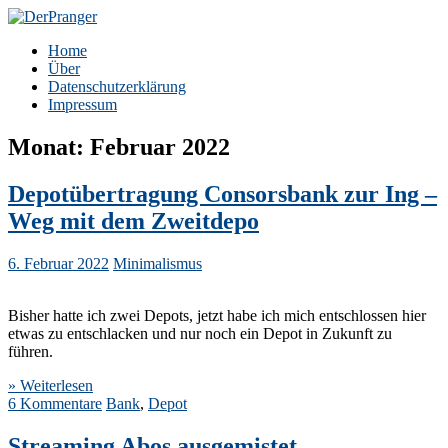
Zum
Inhalt
DerPranger
Finanzen, Freiheit, Prangerei
Home
springen
Über
Datenschutzerklärung
Impressum
Monat:
Februar 2022
Depotübertragung Consorsbank zur Ing –
Weg mit dem Zweitdepo
6. Februar 2022
Minimalismus
Bisher hatte ich zwei Depots, jetzt habe ich mich entschlossen hier
etwas zu entschlacken und nur noch ein Depot in Zukunft zu
führen.
» Weiterlesen
6 Kommentare
Bank
,
Depot
Streaming Abos ausgemistet