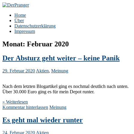
Zum
Inhalt
DerPranger
Finanzen, Freiheit, Prangerei
Home
springen
Über
Datenschutzerklärung
Impressum
Monat:
Februar 2020
Der Absturz geht weiter – keine Panik
29. Februar 2020
Aktien
,
Meinung
Nach dem letzten Blogartikel ging es nochmal deutlich nach unten.
Über 30.000 Euro ging es für mein Depot runter.
» Weiterlesen
Kommentar hinterlassen
Meinung
Es geht mal wieder runter
24. Februar 2020
Aktien