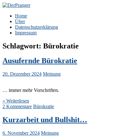
Zum
Inhalt
DerPranger
Finanzen, Freiheit, Prangerei
Home
springen
Über
Datenschutzerklärung
Impressum
Schlagwort:
Bürokratie
Ausufernde Bürokratie
20. Dezember 2024
Meinung
… immer mehr Vorschriften.
» Weiterlesen
2 Kommentare
Bürokratie
Kurzarbeit und Bullshit…
6. November 2024
Meinung