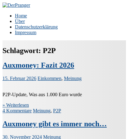
Zum
Inhalt
DerPranger
Finanzen, Freiheit, Prangerei
Home
springen
Über
Datenschutzerklärung
Impressum
Schlagwort:
P2P
Auxmoney: Fazit 2026
15. Februar 2026
Einkommen
,
Meinung
P2P-Update, Was aus 1.000 Euro wurde
» Weiterlesen
4 Kommentare
Meinung
,
P2P
Auxmoney gibt es immer noch…
30. November 2024
Meinung