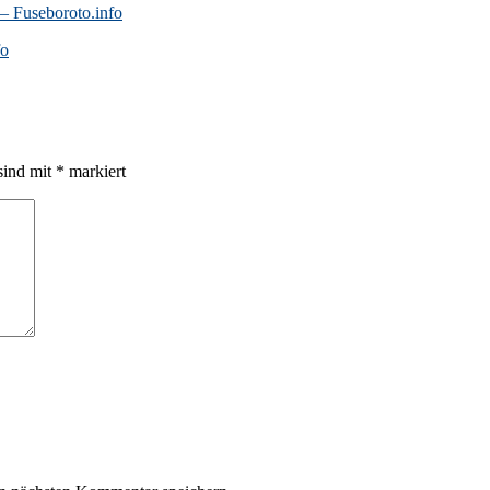
– Fuseboroto.info
fo
sind mit
*
markiert