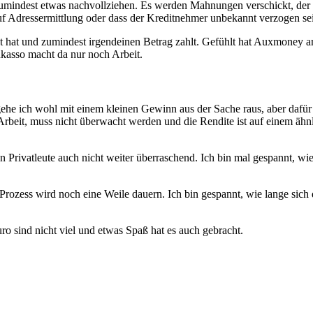
zumindest etwas nachvollziehen. Es werden Mahnungen verschickt, der Kr
 auf Adressermittlung oder dass der Kreditnehmer unbekannt verzogen sei
et hat und zumindest irgendeinen Betrag zahlt. Gefühlt hat Auxmoney am 
nkasso macht da nur noch Arbeit.
 ich wohl mit einem kleinen Gewinn aus der Sache raus, aber dafür l
beit, muss nicht überwacht werden und die Rendite ist auf einem ähnl
n Privatleute auch nicht weiter überraschend. Ich bin mal gespannt, wie
ozess wird noch eine Weile dauern. Ich bin gespannt, wie lange sich 
o sind nicht viel und etwas Spaß hat es auch gebracht.