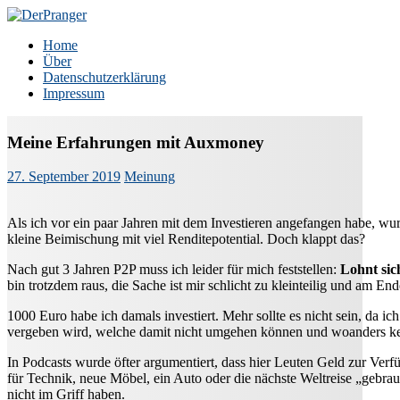
Zum
Inhalt
DerPranger
Finanzen, Freiheit, Prangerei
Home
springen
Über
Datenschutzerklärung
Impressum
Meine Erfahrungen mit Auxmoney
27. September 2019
Meinung
Als ich vor ein paar Jahren mit dem Investieren angefangen habe, wu
kleine Beimischung mit viel Renditepotential. Doch klappt das?
Nach gut 3 Jahren P2P muss ich leider für mich feststellen:
Lohnt sic
bin trotzdem raus, die Sache ist mir schlicht zu kleinteilig und am En
1000 Euro habe ich damals investiert. Mehr sollte es nicht sein, da ic
vergeben wird, welche damit nicht umgehen können und woanders 
In Podcasts wurde öfter argumentiert, dass hier Leuten Geld zur Ver
für Technik, neue Möbel, ein Auto oder die nächste Weltreise „gebra
nicht im Griff haben.