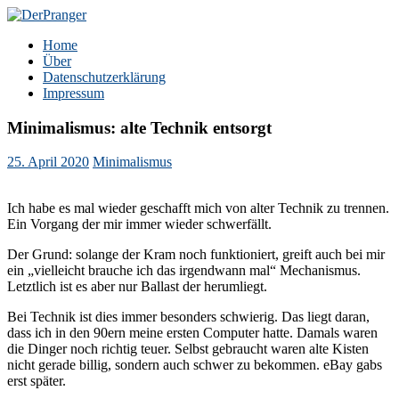
Zum
Inhalt
DerPranger
Finanzen, Freiheit, Prangerei
Home
springen
Über
Datenschutzerklärung
Impressum
Minimalismus: alte Technik entsorgt
25. April 2020
Minimalismus
Ich habe es mal wieder geschafft mich von alter Technik zu trennen.
Ein Vorgang der mir immer wieder schwerfällt.
Der Grund: solange der Kram noch funktioniert, greift auch bei mir
ein „vielleicht brauche ich das irgendwann mal“ Mechanismus.
Letztlich ist es aber nur Ballast der herumliegt.
Bei Technik ist dies immer besonders schwierig. Das liegt daran,
dass ich in den 90ern meine ersten Computer hatte. Damals waren
die Dinger noch richtig teuer. Selbst gebraucht waren alte Kisten
nicht gerade billig, sondern auch schwer zu bekommen. eBay gabs
erst später.