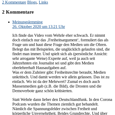
2 Kommentare
Blogs
,
Links
2 Kommentare
Meinungslemming
26. Oktober 2020 um 13:21 Uhr
Ich finde das Video vom Wehrle eher schwach. Er nimmt
doch einfach nur das ‚Freiheitsargument‘, formuliert das als
Frage um und haut diese Frage den Medien um die Ohren.
Belegt das mit Beispielen, die unglücklich gelaufen sind, die
findet man immer. Und spielt sich als (persönliche Ansicht:
sehr arrogante Weise) Experte auf, weil ja auch seit
Jahrzehnten ein Journalist sei und gibt den Medien
oberlehrerhaft Hausaufgaben auf.
Was er dem Zuhörer gibt: Freiheitsrechte beraubt, Medien
unkritisch. Und damit werden wir allein gelassen. Das ist zu
einfach. Wo ist da der Mehrwert? Zumal es doch auch
Massenmedien gab (z.B. die Bild), die Drosten und die
Demoverbote ganz schön kritisierten.
Statt Wehrle dann lieber den Deutschlandfunk. In den Corona
Podcasts wurden die Themen ziemlich gut behandelt.
Nämlich die Spannungsfelder zwischen Freiheit und
körperliche Unversehrtheit. Beides Grundrechte. Und über