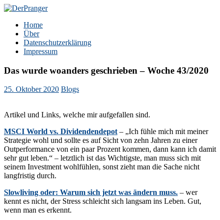
Zum
Inhalt
DerPranger
Finanzen, Freiheit, Prangerei
Home
springen
Über
Datenschutzerklärung
Impressum
Das wurde woanders geschrieben – Woche 43/2020
25. Oktober 2020
Blogs
Artikel und Links, welche mir aufgefallen sind.
MSCI World vs. Dividendendepot
– „Ich fühle mich mit meiner
Strategie wohl und sollte es auf Sicht von zehn Jahren zu einer
Outperformance von ein paar Prozent kommen, dann kann ich damit
sehr gut leben.“ – letztlich ist das Wichtigste, man muss sich mit
seinem Investment wohlfühlen, sonst zieht man die Sache nicht
langfristig durch.
Slowliving oder: Warum sich jetzt was ändern muss.
– wer
kennt es nicht, der Stress schleicht sich langsam ins Leben. Gut,
wenn man es erkennt.