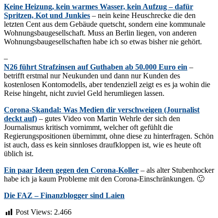
Keine Heizung, kein warmes Wasser, kein Aufzug – dafür
Spritzen, Kot und Junkies
– nein keine Heuschrecke die den
letzten Cent aus dem Gebäude quetscht, sondern eine kommunale
Wohnungsbaugesellschaft. Muss an Berlin liegen, von anderen
Wohnungsbaugesellschaften habe ich so etwas bisher nie gehört.
–
N26 führt Strafzinsen auf Guthaben ab 50.000 Euro ein
–
betrifft erstmal nur Neukunden und dann nur Kunden des
kostenlosen Kontomodells, aber tendenziell zeigt es es ja wohin die
Reise hingeht, nicht zuviel Geld herumliegen lassen.
Corona-Skandal: Was Medien dir verschweigen (Journalist
deckt auf)
– gutes Video von Martin Wehrle der sich den
Journalismus kritisch vornimmt, welcher oft gefühlt die
Regierungspositionen übernimmt, ohne diese zu hinterfragen. Schön
ist auch, dass es kein sinnloses draufkloppen ist, wie es heute oft
üblich ist.
Ein paar Ideen gegen den Corona-Koller
– als alter Stubenhocker
habe ich ja kaum Probleme mit den Corona-Einschränkungen. 🙂
Die FAZ – Finanzblogger sind Laien
Post Views:
2.466