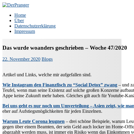
Zum
Inhalt
DerPranger
Finanzen, Freiheit, Prangerei
Home
springen
Über
Datenschutzerklärung
Impressum
Das wurde woanders geschrieben – Woche 47/2020
22. November 2020
Blogs
Artikel und Links, welche mir aufgefallen sind.
Wie Instagram den Finanzfisch zu “Social Detox” zwang
– und za
Teufel, wenn man seine Existenz auf solche großen Konzerne aufbaut
Appe keine Zukunft mehr haben. Gleiches gilt auch für Youtube-Kanäl
Bei uns geht es nur noch um Umverteilung – Asien zeigt, wie ma
eher auf Aufstiegsmöglichkeiten für jeden Einzelnen.
Warum Leute Corona leugnen
– drei schöne Beispiele, warum Leu
gegen über einem Beamten, der sein Geld auch locker im Home-Offic
abgezahlt werden muss, ist immer ein Risiko wenn das Einkommen versi