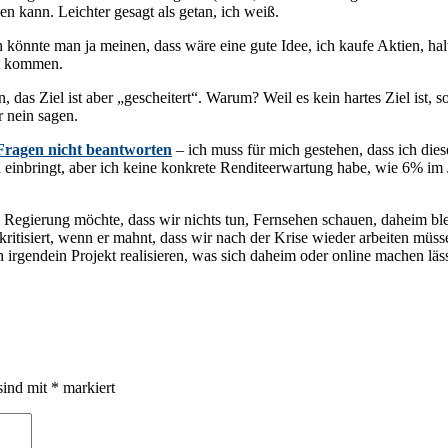
n kann. Leichter gesagt als getan, ich weiß.
h könnte man ja meinen, dass wäre eine gute Idee, ich kaufe Aktien, ha
ht kommen.
, das Ziel ist aber „gescheitert“. Warum? Weil es kein hartes Ziel ist, 
r nein sagen.
 Fragen nicht beantworten
– ich muss für mich gestehen, dass ich dies
inbringt, aber ich keine konkrete Renditeerwartung habe, wie 6% im Ja
 Regierung möchte, dass wir nichts tun, Fernsehen schauen, daheim bl
tisiert, wenn er mahnt, dass wir nach der Krise wieder arbeiten müssen.
h irgendein Projekt realisieren, was sich daheim oder online machen läss
sind mit
*
markiert