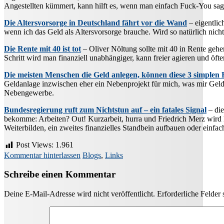
Angestellten kümmert, kann hilft es, wenn man einfach Fuck-You sage
Die Altersvorsorge in Deutschland fährt vor die Wand
– eigentlic
wenn ich das Geld als Altersvorsorge brauche. Wird so natürlich nic
Die Rente mit 40 ist tot
– Oliver Nöltung sollte mit 40 in Rente gehen
Schritt wird man finanziell unabhängiger, kann freier agieren und öfte
Die meisten Menschen die Geld anlegen, können diese 3 simplen
Geldanlage inzwischen eher ein Nebenprojekt für mich, was mir Geld e
Nebengewerbe.
Bundesregierung ruft zum Nichtstun auf – ein fatales Signal
– die
bekomme: Arbeiten? Out! Kurzarbeit, hurra und Friedrich Merz wird kri
Weiterbilden, ein zweites finanzielles Standbein aufbauen oder einfac
Post Views:
1.961
Kommentar hinterlassen
Blogs
,
Links
Schreibe einen Kommentar
Deine E-Mail-Adresse wird nicht veröffentlicht.
Erforderliche Felder 