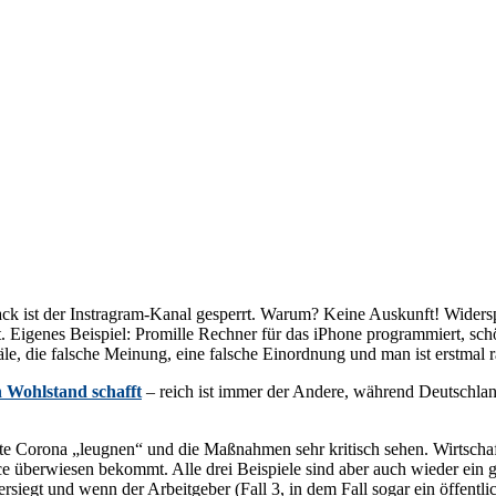
ck ist der Instragram-Kanal gesperrt. Warum? Keine Auskunft! Widersp
. Eigenes Beispiel: Promille Rechner für das iPhone programmiert, sc
e, die falsche Meinung, eine falsche Einordnung und man ist erstmal r
n Wohlstand schafft
– reich ist immer der Andere, während Deutschland
te Corona „leugnen“ und die Maßnahmen sehr kritisch sehen. Wirtscha
e überwiesen bekommt. Alle drei Beispiele sind aber auch wieder ei
egt und wenn der Arbeitgeber (Fall 3, in dem Fall sogar ein öffentlich