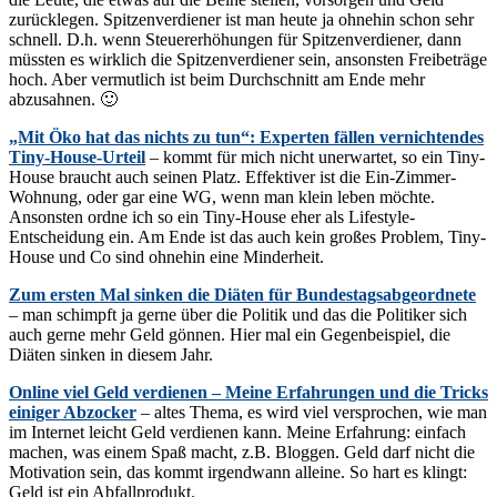
zurücklegen. Spitzenverdiener ist man heute ja ohnehin schon sehr
schnell. D.h. wenn Steuererhöhungen für Spitzenverdiener, dann
müssten es wirklich die Spitzenverdiener sein, ansonsten Freibeträge
hoch. Aber vermutlich ist beim Durchschnitt am Ende mehr
abzusahnen. 🙂
„Mit Öko hat das nichts zu tun“: Experten fällen vernichtendes
Tiny-House-Urteil
– kommt für mich nicht unerwartet, so ein Tiny-
House braucht auch seinen Platz. Effektiver ist die Ein-Zimmer-
Wohnung, oder gar eine WG, wenn man klein leben möchte.
Ansonsten ordne ich so ein Tiny-House eher als Lifestyle-
Entscheidung ein. Am Ende ist das auch kein großes Problem, Tiny-
House und Co sind ohnehin eine Minderheit.
Zum ersten Mal sinken die Diäten für Bundestagsabgeordnete
– man schimpft ja gerne über die Politik und das die Politiker sich
auch gerne mehr Geld gönnen. Hier mal ein Gegenbeispiel, die
Diäten sinken in diesem Jahr.
Online viel Geld verdienen – Meine Erfahrungen und die Tricks
einiger Abzocker
– altes Thema, es wird viel versprochen, wie man
im Internet leicht Geld verdienen kann. Meine Erfahrung: einfach
machen, was einem Spaß macht, z.B. Bloggen. Geld darf nicht die
Motivation sein, das kommt irgendwann alleine. So hart es klingt:
Geld ist ein Abfallprodukt.