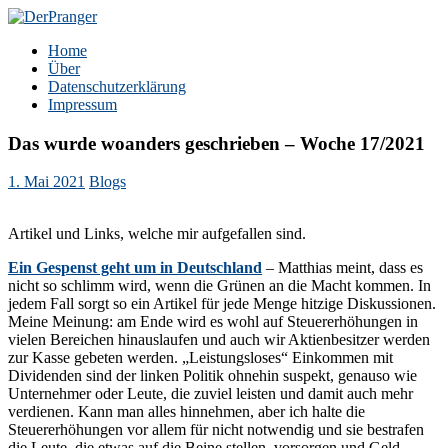
Zum
Inhalt
DerPranger
Finanzen, Freiheit, Prangerei
Home
springen
Über
Datenschutzerklärung
Impressum
Das wurde woanders geschrieben – Woche 17/2021
1. Mai 2021
Blogs
Artikel und Links, welche mir aufgefallen sind.
Ein Gespenst geht um in Deutschland
– Matthias meint, dass es
nicht so schlimm wird, wenn die Grünen an die Macht kommen. In
jedem Fall sorgt so ein Artikel für jede Menge hitzige Diskussionen.
Meine Meinung: am Ende wird es wohl auf Steuererhöhungen in
vielen Bereichen hinauslaufen und auch wir Aktienbesitzer werden
zur Kasse gebeten werden. „Leistungsloses“ Einkommen mit
Dividenden sind der linken Politik ohnehin suspekt, genauso wie
Unternehmer oder Leute, die zuviel leisten und damit auch mehr
verdienen. Kann man alles hinnehmen, aber ich halte die
Steuererhöhungen vor allem für nicht notwendig und sie bestrafen
die Leute, die etwas auf die Beine stellen, vorsorgen und Geld