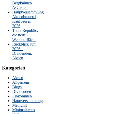
Bergbahnen
AG 2026
Hauptversammlung
Aktienbrauerei
Kaufbeuren
2026
Trade Republic,
die neue
Weboberfläche
Rückblick Juni
2026 –
Dividenden,
Aktien
Kategorien
Aktien
Allgemein
Blogs
Dividenden
Einkommen
Haupversammlung
Meinung
Minimalismus