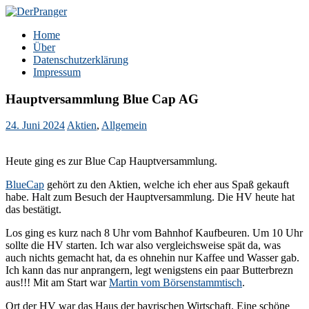
Zum
Inhalt
DerPranger
Finanzen, Freiheit, Prangerei
Home
springen
Über
Datenschutzerklärung
Impressum
Hauptversammlung Blue Cap AG
24. Juni 2024
Aktien
,
Allgemein
Heute ging es zur Blue Cap Hauptversammlung.
BlueCap
gehört zu den Aktien, welche ich eher aus Spaß gekauft
habe. Halt zum Besuch der Hauptversammlung. Die HV heute hat
das bestätigt.
Los ging es kurz nach 8 Uhr vom Bahnhof Kaufbeuren. Um 10 Uhr
sollte die HV starten. Ich war also vergleichsweise spät da, was
auch nichts gemacht hat, da es ohnehin nur Kaffee und Wasser gab.
Ich kann das nur anprangern, legt wenigstens ein paar Butterbrezn
aus!!! Mit am Start war
Martin vom Börsenstammtisch
.
Ort der HV war das Haus der bayrischen Wirtschaft. Eine schöne