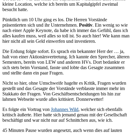
kleine Location, welche ich bereits um Kapitalgipfel zweimal
besucht hatte.
Pünktlich um 10 Uhr ging es los. Die Herren Vorstände
präsentierten sich und ihr Unternehmen.
Positiv
. Ein wenig so wie
nach einer Apple Keynote, da habe ich immer das Gefühl, dass ich
alles kaufen muss, weil alles so toll ist. So auch hier! Wie kann man
hier nicht all sein Geld einwerfen und investieren.
Die Erdung folgte sofort. Es sprach ein bekannter Herr der … ja,
halt von einer Aktionärsvertretung. Ich kannte den Sprecher, älteren
Semesters, bereits von LEW und anderen HVs. Dort bedankte er
sich stets beim Vorstand, fasste und lobte das Gesagte zusammen
und stellte dann ein paar Fragen.
Nicht so hier, ohne Umschweife hagelte es Kritik, Fragen wurden
gestellt und das Gesagte der Vorstände verblasste immer mehr im
Stakkato der Fragen. Von Geschäftsentscheidungen bis hin zur
lahmen Webseite wurde alles kritisiert. Donnerwetter!
Es folgte ein Vortrag von
Johannes Wild
, welcher sich ebenfalls
kritisch äußerte. Hier hatte sich jemand genau mit der Gesellschaft
beschäftigt und war nicht nur auf Schnittchen aus, wie ich.
45 Minuten Pause wurden angesetzt, auch wenn dies auf lauten