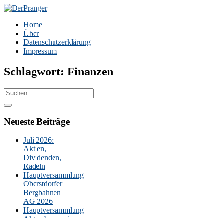
Zum
Inhalt
DerPranger
Finanzen, Freiheit, Prangerei
Home
springen
Über
Datenschutzerklärung
Impressum
Schlagwort:
Finanzen
Suche
nach:
Neueste Beiträge
Juli 2026:
Aktien,
Dividenden,
Radeln
Hauptversammlung
Oberstdorfer
Bergbahnen
AG 2026
Hauptversammlung