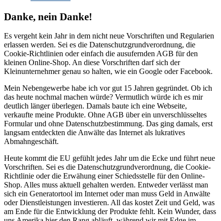
Danke, nein Danke!
Es vergeht kein Jahr in dem nicht neue Vorschriften und Regularien
erlassen werden. Sei es die Datenschutzgrundverordnung, die
Cookie-Richtlinien oder einfach die ausufernden AGB für den
kleinen Online-Shop. An diese Vorschriften darf sich der
Kleinunternehmer genau so halten, wie ein Google oder Facebook.
Mein Nebengewerbe habe ich vor gut 15 Jahren gegründet. Ob ich
das heute nochmal machen würde? Vermutlich würde ich es mir
deutlich länger überlegen. Damals baute ich eine Webseite,
verkaufte meine Produkte. Ohne AGB über ein unverschlüsseltes
Formular und ohne Datenschutzbestimmung. Das ging damals, erst
langsam entdeckten die Anwälte das Internet als lukratives
Abmahngeschäft.
Heute kommt die EU gefühlt jedes Jahr um die Ecke und führt neue
Vorschriften. Sei es die Datenschutzgrundverordnung, die Cookie-
Richtlinie oder die Erwähung einer Schiedsstelle für den Online-
Shop. Alles muss aktuell gehalten werden. Entweder verlässt man
sich ein Generatortool im Internet oder man muss Geld in Anwälte
oder Dienstleistungen investieren. All das kostet Zeit und Geld, was
am Ende für die Entwicklung der Produkte fehlt. Kein Wunder, dass
uns Amerika hier den Rang abläuft, während wir mit Edge im