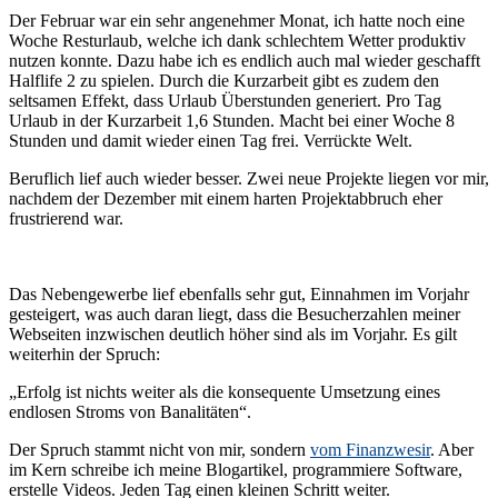
Der Februar war ein sehr angenehmer Monat, ich hatte noch eine
Woche Resturlaub, welche ich dank schlechtem Wetter produktiv
nutzen konnte. Dazu habe ich es endlich auch mal wieder geschafft
Halflife 2 zu spielen. Durch die Kurzarbeit gibt es zudem den
seltsamen Effekt, dass Urlaub Überstunden generiert. Pro Tag
Urlaub in der Kurzarbeit 1,6 Stunden. Macht bei einer Woche 8
Stunden und damit wieder einen Tag frei. Verrückte Welt.
Beruflich lief auch wieder besser. Zwei neue Projekte liegen vor mir,
nachdem der Dezember mit einem harten Projektabbruch eher
frustrierend war.
Das Nebengewerbe lief ebenfalls sehr gut, Einnahmen im Vorjahr
gesteigert, was auch daran liegt, dass die Besucherzahlen meiner
Webseiten inzwischen deutlich höher sind als im Vorjahr. Es gilt
weiterhin der Spruch:
„Erfolg ist nichts weiter als die konsequente Umsetzung eines
endlosen Stroms von Banalitäten“.
Der Spruch stammt nicht von mir, sondern
vom Finanzwesir
. Aber
im Kern schreibe ich meine Blogartikel, programmiere Software,
erstelle Videos. Jeden Tag einen kleinen Schritt weiter.