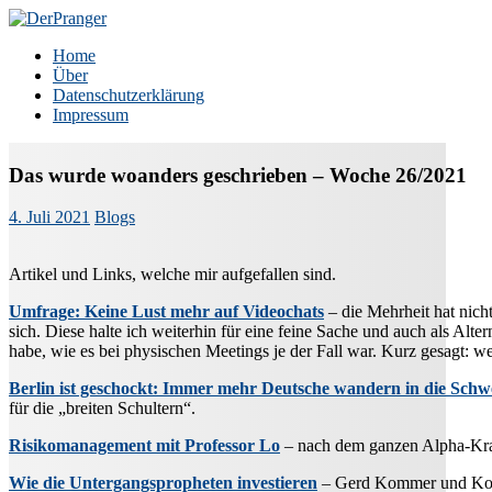
Zum
Inhalt
DerPranger
Finanzen, Freiheit, Prangerei
Home
springen
Über
Datenschutzerklärung
Impressum
Das wurde woanders geschrieben – Woche 26/2021
4. Juli 2021
Blogs
Artikel und Links, welche mir aufgefallen sind.
Umfrage: Keine Lust mehr auf Videochats
– die Mehrheit hat nich
sich. Diese halte ich weiterhin für eine feine Sache und auch als Alte
habe, wie es bei physischen Meetings je der Fall war. Kurz gesagt: we
Berlin ist geschockt: Immer mehr Deutsche wandern in die Schw
für die „breiten Schultern“.
Risikomanagement mit Professor Lo
– nach dem ganzen Alpha-Kram
Wie die Untergangspropheten investieren
– Gerd Kommer und Kolle