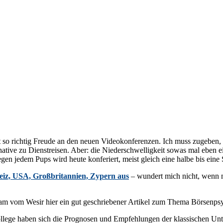
t so richtig Freude an den neuen Videokonferenzen. Ich muss zugeben,
rnative zu Dienstreisen. Aber: die Niederschwelligkeit sowas mal eben e
gen jedem Pups wird heute konferiert, meist gleich eine halbe bis eine
eiz, USA, Großbritannien, Zypern aus
– wundert mich nicht, wenn m
 vom Wesir hier ein gut geschriebener Artikel zum Thema Börsenpsy
ge haben sich die Prognosen und Empfehlungen der klassischen Unter