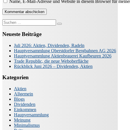
Name, E-Mail-Adresse und Website in diesem Browser für meine
Suche
nach:
Neueste Beiträge
Juli 2026: Aktien, Dividenden, Radeln
Hauptversammlung Oberstdorfer Bergbahnen AG 2026
Hauptversammlung Aktienbrauerei Kaufbeuren 2026
Trade Republic, die neue Weboberfläche
Rückblick Juni 2026 – Dividenden, Aktien
Kategorien
Aktien
Allgemein
Blogs
Dividenden
Einkommen
Haupversammlung
Meinung
Minimalismus