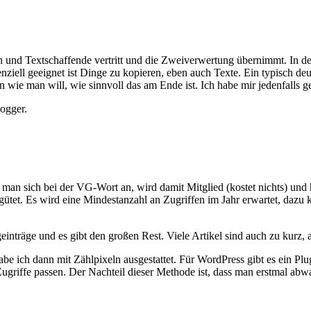
ren und Textschaffende vertritt und die Zweiverwertung übernimmt. In 
nziell geeignet ist Dinge zu kopieren, eben auch Texte. Ein typisch d
wie man will, wie sinnvoll das am Ende ist. Ich habe mir jedenfalls g
logger.
t man sich bei der VG-Wort an, wird damit Mitglied (kostet nichts) und 
ergütet. Es wird eine Mindestanzahl an Zugriffen im Jahr erwartet, daz
einträge und es gibt den großen Rest. Viele Artikel sind auch zu kurz
e ich dann mit Zählpixeln ausgestattet. Für WordPress gibt es ein Plugi
ugriffe passen. Der Nachteil dieser Methode ist, dass man erstmal abwar