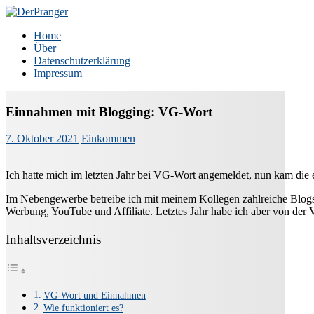
Zum
Inhalt
DerPranger
Finanzen, Freiheit, Prangerei
Home
springen
Über
Datenschutzerklärung
Impressum
Einnahmen mit Blogging: VG-Wort
7. Oktober 2021
Einkommen
Ich hatte mich im letzten Jahr bei VG-Wort angemeldet, nun kam di
Im Nebengewerbe betreibe ich mit meinem Kollegen zahlreiche Blogs,
Werbung, YouTube und Affiliate. Letztes Jahr habe ich aber von der 
Inhaltsverzeichnis
VG-Wort und Einnahmen
Wie funktioniert es?