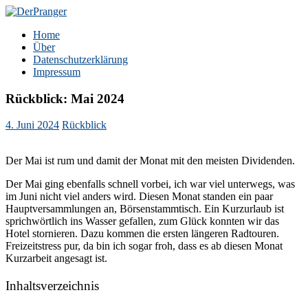
Zum
Inhalt
DerPranger
Finanzen, Freiheit, Prangerei
Home
springen
Über
Datenschutzerklärung
Impressum
Rückblick: Mai 2024
4. Juni 2024
Rückblick
Der Mai ist rum und damit der Monat mit den meisten Dividenden.
Der Mai ging ebenfalls schnell vorbei, ich war viel unterwegs, was
im Juni nicht viel anders wird. Diesen Monat standen ein paar
Hauptversammlungen an, Börsenstammtisch. Ein Kurzurlaub ist
sprichwörtlich ins Wasser gefallen, zum Glück konnten wir das
Hotel stornieren. Dazu kommen die ersten längeren Radtouren.
Freizeitstress pur, da bin ich sogar froh, dass es ab diesen Monat
Kurzarbeit angesagt ist.
Inhaltsverzeichnis