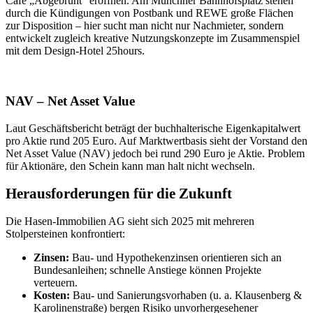
Café „Abgebrüht“ eröffnen. Am Münchner Bahnhofsplatz stehen
durch die Kündigungen von Postbank und REWE große Flächen
zur Disposition – hier sucht man nicht nur Nachmieter, sondern
entwickelt zugleich kreative Nutzungskonzepte im Zusammenspiel
mit dem Design-Hotel 25hours.
NAV – Net Asset Value
Laut Geschäftsbericht beträgt der buchhalterische Eigenkapitalwert
pro Aktie rund 205 Euro. Auf Marktwertbasis sieht der Vorstand den
Net Asset Value (NAV) jedoch bei rund 290 Euro je Aktie. Problem
für Aktionäre, den Schein kann man halt nicht wechseln.
Herausforderungen für die Zukunft
Die Hasen-Immobilien AG sieht sich 2025 mit mehreren
Stolpersteinen konfrontiert:
Zinsen:
Bau- und Hypothekenzinsen orientieren sich an
Bundesanleihen; schnelle Anstiege können Projekte
verteuern.
Kosten:
Bau- und Sanierungsvorhaben (u. a. Klausenberg &
Karolinenstraße) bergen Risiko unvorhergesehener