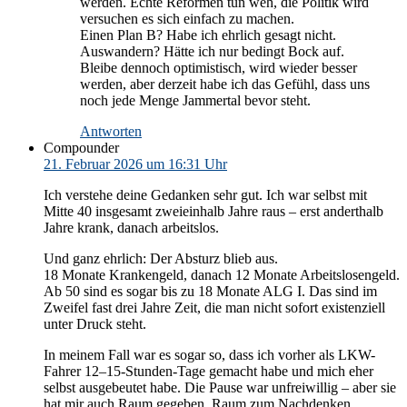
werden. Echte Reformen tun weh, die Politik wird
versuchen es sich einfach zu machen.
Einen Plan B? Habe ich ehrlich gesagt nicht.
Auswandern? Hätte ich nur bedingt Bock auf.
Bleibe dennoch optimistisch, wird wieder besser
werden, aber derzeit habe ich das Gefühl, dass uns
noch jede Menge Jammertal bevor steht.
Antworten
Compounder
21. Februar 2026 um 16:31 Uhr
Ich verstehe deine Gedanken sehr gut. Ich war selbst mit
Mitte 40 insgesamt zweieinhalb Jahre raus – erst anderthalb
Jahre krank, danach arbeitslos.
Und ganz ehrlich: Der Absturz blieb aus.
18 Monate Krankengeld, danach 12 Monate Arbeitslosengeld.
Ab 50 sind es sogar bis zu 18 Monate ALG I. Das sind im
Zweifel fast drei Jahre Zeit, die man nicht sofort existenziell
unter Druck steht.
In meinem Fall war es sogar so, dass ich vorher als LKW-
Fahrer 12–15-Stunden-Tage gemacht habe und mich eher
selbst ausgebeutet habe. Die Pause war unfreiwillig – aber sie
hat mir auch Raum gegeben. Raum zum Nachdenken,