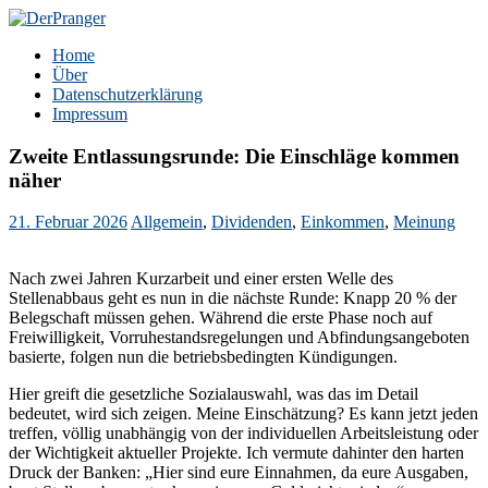
Zum
Inhalt
DerPranger
Finanzen, Freiheit, Prangerei
Home
springen
Über
Datenschutzerklärung
Impressum
Zweite Entlassungsrunde: Die Einschläge kommen
näher
21. Februar 2026
Allgemein
,
Dividenden
,
Einkommen
,
Meinung
Nach zwei Jahren Kurzarbeit und einer ersten Welle des
Stellenabbaus geht es nun in die nächste Runde: Knapp 20 % der
Belegschaft müssen gehen. Während die erste Phase noch auf
Freiwilligkeit, Vorruhestandsregelungen und Abfindungsangeboten
basierte, folgen nun die betriebsbedingten Kündigungen.
Hier greift die gesetzliche Sozialauswahl, was das im Detail
bedeutet, wird sich zeigen. Meine Einschätzung? Es kann jetzt jeden
treffen, völlig unabhängig von der individuellen Arbeitsleistung oder
der Wichtigkeit aktueller Projekte. Ich vermute dahinter den harten
Druck der Banken: „Hier sind eure Einnahmen, da eure Ausgaben,