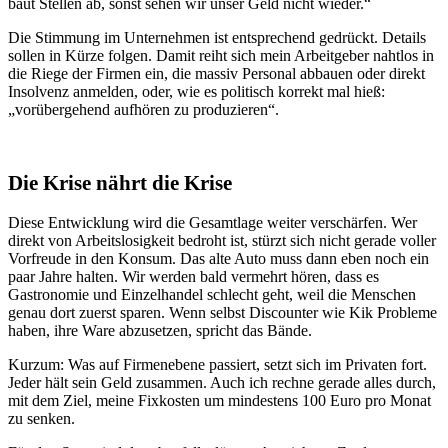
baut Stellen ab, sonst sehen wir unser Geld nicht wieder.“
Die Stimmung im Unternehmen ist entsprechend gedrückt. Details
sollen in Kürze folgen. Damit reiht sich mein Arbeitgeber nahtlos in
die Riege der Firmen ein, die massiv Personal abbauen oder direkt
Insolvenz anmelden, oder, wie es politisch korrekt mal hieß:
„vorübergehend aufhören zu produzieren“.
Die Krise nährt die Krise
Diese Entwicklung wird die Gesamtlage weiter verschärfen. Wer
direkt von Arbeitslosigkeit bedroht ist, stürzt sich nicht gerade voller
Vorfreude in den Konsum. Das alte Auto muss dann eben noch ein
paar Jahre halten. Wir werden bald vermehrt hören, dass es
Gastronomie und Einzelhandel schlecht geht, weil die Menschen
genau dort zuerst sparen. Wenn selbst Discounter wie Kik Probleme
haben, ihre Ware abzusetzen, spricht das Bände.
Kurzum: Was auf Firmenebene passiert, setzt sich im Privaten fort.
Jeder hält sein Geld zusammen. Auch ich rechne gerade alles durch,
mit dem Ziel, meine Fixkosten um mindestens 100 Euro pro Monat
zu senken.