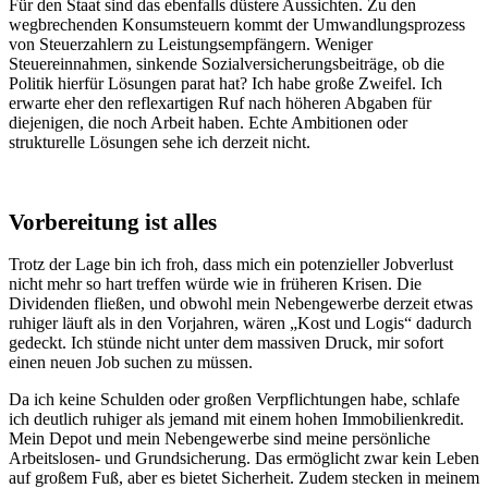
Für den Staat sind das ebenfalls düstere Aussichten. Zu den
wegbrechenden Konsumsteuern kommt der Umwandlungsprozess
von Steuerzahlern zu Leistungsempfängern. Weniger
Steuereinnahmen, sinkende Sozialversicherungsbeiträge, ob die
Politik hierfür Lösungen parat hat? Ich habe große Zweifel. Ich
erwarte eher den reflexartigen Ruf nach höheren Abgaben für
diejenigen, die noch Arbeit haben. Echte Ambitionen oder
strukturelle Lösungen sehe ich derzeit nicht.
Vorbereitung ist alles
Trotz der Lage bin ich froh, dass mich ein potenzieller Jobverlust
nicht mehr so hart treffen würde wie in früheren Krisen. Die
Dividenden fließen, und obwohl mein Nebengewerbe derzeit etwas
ruhiger läuft als in den Vorjahren, wären „Kost und Logis“ dadurch
gedeckt. Ich stünde nicht unter dem massiven Druck, mir sofort
einen neuen Job suchen zu müssen.
Da ich keine Schulden oder großen Verpflichtungen habe, schlafe
ich deutlich ruhiger als jemand mit einem hohen Immobilienkredit.
Mein Depot und mein Nebengewerbe sind meine persönliche
Arbeitslosen- und Grundsicherung. Das ermöglicht zwar kein Leben
auf großem Fuß, aber es bietet Sicherheit. Zudem stecken in meinem