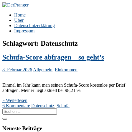
Zum
Inhalt
DerPranger
Finanzen, Freiheit, Prangerei
Home
springen
Über
Datenschutzerklärung
Impressum
Schlagwort:
Datenschutz
Schufa-Score abfragen – so geht’s
8. Februar 2026
Allgemein
,
Einkommen
Einmal im Jahr kann man seinen Schufa-Score kostenlos per Brief
abfragen. Meiner liegt aktuell bei 98,21 %.
» Weiterlesen
6 Kommentare
Datenschutz
,
Schufa
Suche
nach:
Neueste Beiträge