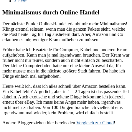
Fazit
Minimalismus durch Online-Handel
Der nächste Punkt: Online-Handel erlaubt mir mehr Minimalismus!
Klingt erstmal seltsam, wenn man die ganzen Pakete sieht, welche
die Post heute Tag für Tag ausliefern darf. Aber, Amazon und Co
erlauben es mir, weniger Kram aufheben zu müssen.
Früher habe ich Ersatzteile für Computer, Kabel und anderen Kram
aufgehoben. Kann man ja mal irgendwann brauchen. Der Kram war
früher nicht nur teurer, sondern auch nicht einfach zu beschaffen.
Der kleine Computerladen hatte nur eine kleine Auswahl da, für
mehr musste man in die nächste größere Stadt fahren. Da habe ich
Dinge einfach mal aufgehoben.
Heute weiß ich, dass ich alles schnell über Amazon bestellen kann.
Ein Kabel fehlt? Ärgerlich, aber in 1 – 2 Tagen ist das passende Teil
daheim. Auch exotische und seltene Dinge bekomme ich jederzeit
erneut über eBay. Ich muss keine Angst mehr haben, irgendwas
nicht mehr zu haben. Von 100 Dingen brauche ich vielleicht eins
irgendwann mal wieder, kein Problem, wird einfach bestellt.
Andere Blogger ziehen hier bereits den
Vergleich zur Cloud
!