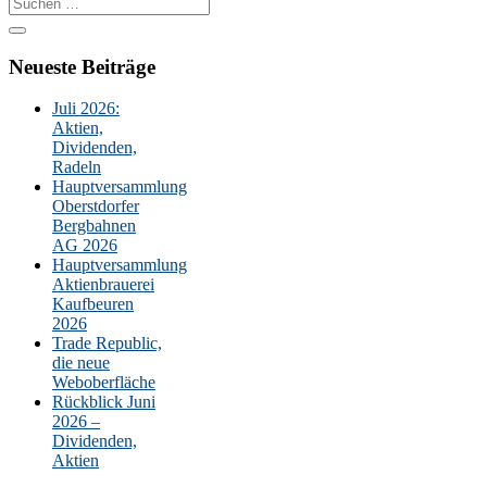
Suche
nach:
Neueste Beiträge
Juli 2026:
Aktien,
Dividenden,
Radeln
Hauptversammlung
Oberstdorfer
Bergbahnen
AG 2026
Hauptversammlung
Aktienbrauerei
Kaufbeuren
2026
Trade Republic,
die neue
Weboberfläche
Rückblick Juni
2026 –
Dividenden,
Aktien