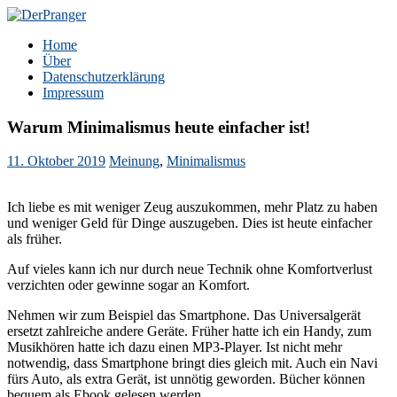
Zum
Inhalt
DerPranger
Finanzen, Freiheit, Prangerei
Home
springen
Über
Datenschutzerklärung
Impressum
Warum Minimalismus heute einfacher ist!
11. Oktober 2019
Meinung
,
Minimalismus
Ich liebe es mit weniger Zeug auszukommen, mehr Platz zu haben
und weniger Geld für Dinge auszugeben. Dies ist heute einfacher
als früher.
Auf vieles kann ich nur durch neue Technik ohne Komfortverlust
verzichten oder gewinne sogar an Komfort.
Nehmen wir zum Beispiel das Smartphone. Das Universalgerät
ersetzt zahlreiche andere Geräte. Früher hatte ich ein Handy, zum
Musikhören hatte ich dazu einen MP3-Player. Ist nicht mehr
notwendig, dass Smartphone bringt dies gleich mit. Auch ein Navi
fürs Auto, als extra Gerät, ist unnötig geworden. Bücher können
bequem als Ebook gelesen werden.