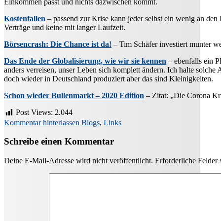
Einkommen passt und nichts dazwischen kommt.
Kostenfallen
– passend zur Krise kann jeder selbst ein wenig an den K
Verträge und keine mit langer Laufzeit.
Börsencrash: Die Chance ist da!
– Tim Schäfer investiert munter we
Das Ende der Globalisierung, wie wir sie kennen
– ebenfalls ein P
anders verreisen, unser Leben sich komplett ändern. Ich halte solch
doch wieder in Deutschland produziert aber das sind Kleinigkeiten.
Schon wieder Bullenmarkt – 2020 Edition
– Zitat: „Die Corona Kri
Post Views:
2.044
Kommentar hinterlassen
Blogs
,
Links
Schreibe einen Kommentar
Deine E-Mail-Adresse wird nicht veröffentlicht.
Erforderliche Felder 