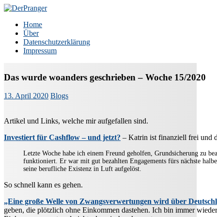
Zum
Inhalt
DerPranger
Finanzen, Freiheit, Prangerei
Home
springen
Über
Datenschutzerklärung
Impressum
Das wurde woanders geschrieben – Woche 15/2020
13. April 2020
Blogs
Artikel und Links, welche mir aufgefallen sind.
Investiert für Cashflow – und jetzt?
– Katrin ist finanziell frei un
Letzte Woche habe ich einem Freund geholfen, Grundsicherung zu beant
funktioniert. Er war mit gut bezahlten Engagements fürs nächste halbe
seine berufliche Existenz in Luft aufgelöst.
So schnell kann es gehen.
„Eine große Welle von Zwangsverwertungen wird über Deutsc
geben, die plötzlich ohne Einkommen dastehen. Ich bin immer wieder 