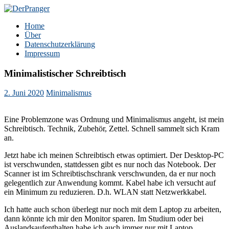
Zum
Inhalt
DerPranger
Finanzen, Freiheit, Prangerei
Home
springen
Über
Datenschutzerklärung
Impressum
Minimalistischer Schreibtisch
2. Juni 2020
Minimalismus
Eine Problemzone was Ordnung und Minimalismus angeht, ist mein
Schreibtisch. Technik, Zubehör, Zettel. Schnell sammelt sich Kram
an.
Jetzt habe ich meinen Schreibtisch etwas optimiert. Der Desktop-PC
ist verschwunden, stattdessen gibt es nur noch das Notebook. Der
Scanner ist im Schreibtischschrank verschwunden, da er nur noch
gelegentlich zur Anwendung kommt. Kabel habe ich versucht auf
ein Minimum zu reduzieren. D.h. WLAN statt Netzwerkkabel.
Ich hatte auch schon überlegt nur noch mit dem Laptop zu arbeiten,
dann könnte ich mir den Monitor sparen. Im Studium oder bei
Auslandsaufenthalten habe ich auch immer nur mit Laptop