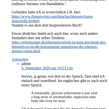
endlosen Stromes von Banalitäten.“
Gefunden habe ich es wortwörtlich z.B. hier:
https://www.finanzwesir.com/blog/buchbesprechung-
finanzielle-freiheit
Stammt es aus dem dort besprochenem Buch?
Etwas ähnliches findet sich auch hier, wenn auch anders
formuliert aber mit selber Tendenz:
https://erfolgszitate.de/allgemein/erfolg-ist-kein-geschenk-des-
himmels-es-ist-die-konsequente-umsetzung-der-eigenen-
grosen-vision.html
Antworten
admin
6. September 2020 um 19:53 Uhr
Servus, ja genau von dort ist der Spruch. Den fand ich
einfach und zutreffend. Im englischen gibt es auch noch
einen Spruch.
A remarkable, glorious achievement is just what
a long series of unremarkable, unglorious tasks
looks like from far away.
Ich habe mich dann aber für die deutsche Variante vom