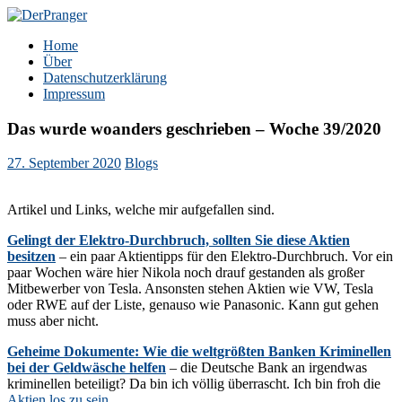
Zum
Inhalt
DerPranger
Finanzen, Freiheit, Prangerei
Home
springen
Über
Datenschutzerklärung
Impressum
Das wurde woanders geschrieben – Woche 39/2020
27. September 2020
Blogs
Artikel und Links, welche mir aufgefallen sind.
Gelingt der Elektro-Durchbruch, sollten Sie diese Aktien
besitzen
– ein paar Aktientipps für den Elektro-Durchbruch. Vor ein
paar Wochen wäre hier Nikola noch drauf gestanden als großer
Mitbewerber von Tesla. Ansonsten stehen Aktien wie VW, Tesla
oder RWE auf der Liste, genauso wie Panasonic. Kann gut gehen
muss aber nicht.
Geheime Dokumente: Wie die weltgrößten Banken Kriminellen
bei der Geldwäsche helfen
– die Deutsche Bank an irgendwas
kriminellen beteiligt? Da bin ich völlig überrascht. Ich bin froh die
Aktien los zu sein
.