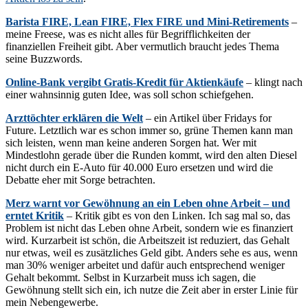
Barista FIRE, Lean FIRE, Flex FIRE und Mini-Retirements
–
meine Freese, was es nicht alles für Begrifflichkeiten der
finanziellen Freiheit gibt. Aber vermutlich braucht jedes Thema
seine Buzzwords.
Online-Bank vergibt Gratis-Kredit für Aktienkäufe
– klingt nach
einer wahnsinnig guten Idee, was soll schon schiefgehen.
Arzttöchter erklären die Welt
– ein Artikel über Fridays for
Future. Letztlich war es schon immer so, grüne Themen kann man
sich leisten, wenn man keine anderen Sorgen hat. Wer mit
Mindestlohn gerade über die Runden kommt, wird den alten Diesel
nicht durch ein E-Auto für 40.000 Euro ersetzen und wird die
Debatte eher mit Sorge betrachten.
Merz warnt vor Gewöhnung an ein Leben ohne Arbeit – und
erntet Kritik
– Kritik gibt es von den Linken. Ich sag mal so, das
Problem ist nicht das Leben ohne Arbeit, sondern wie es finanziert
wird. Kurzarbeit ist schön, die Arbeitszeit ist reduziert, das Gehalt
nur etwas, weil es zusätzliches Geld gibt. Anders sehe es aus, wenn
man 30% weniger arbeitet und dafür auch entsprechend weniger
Gehalt bekommt. Selbst in Kurzarbeit muss ich sagen, die
Gewöhnung stellt sich ein, ich nutze die Zeit aber in erster Linie für
mein Nebengewerbe.