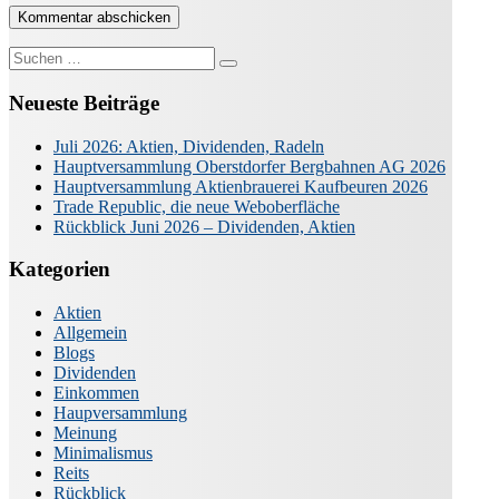
Suche
nach:
Neueste Beiträge
Juli 2026: Aktien, Dividenden, Radeln
Hauptversammlung Oberstdorfer Bergbahnen AG 2026
Hauptversammlung Aktienbrauerei Kaufbeuren 2026
Trade Republic, die neue Weboberfläche
Rückblick Juni 2026 – Dividenden, Aktien
Kategorien
Aktien
Allgemein
Blogs
Dividenden
Einkommen
Haupversammlung
Meinung
Minimalismus
Reits
Rückblick