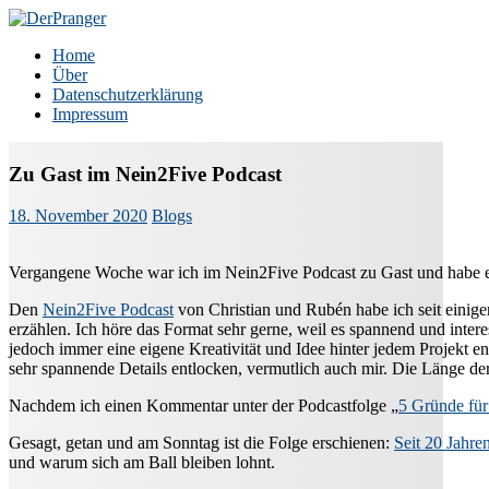
Zum
Inhalt
DerPranger
Finanzen, Freiheit, Prangerei
Home
springen
Über
Datenschutzerklärung
Impressum
Zu Gast im Nein2Five Podcast
18. November 2020
Blogs
Vergangene Woche war ich im Nein2Five Podcast zu Gast und habe e
Den
Nein2Five Podcast
von Christian und Rubén habe ich seit einig
erzählen. Ich höre das Format sehr gerne, weil es spannend und inter
jedoch immer eine eigene Kreativität und Idee hinter jedem Projekt 
sehr spannende Details entlocken, vermutlich auch mir. Die Länge d
Nachdem ich einen Kommentar unter der Podcastfolge „
5 Gründe fü
Gesagt, getan und am Sonntag ist die Folge erschienen:
Seit 20 Jahre
und warum sich am Ball bleiben lohnt.