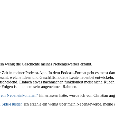
in wenig die Geschichte meines Nebengewerbes erzählt.
er Zeit in meiner Podcast-App. In dem Podcast-Format geht es meist d
essant, welche Ideen und Geschäftsmodelle Leute nebenbei entwickeln. G
entscheidend. Einfach etwas nachmachen funktioniert meist nicht. Rubén
er Folgen ist in einem sehr angenehmen Rahmen.
r ein Nebeneinkommen“
hinterlassen hatte, wurde ich von Christian ang
n Side-Hustler
. Ich erzähle ein wenig über mein Nebengewerbe, meine 