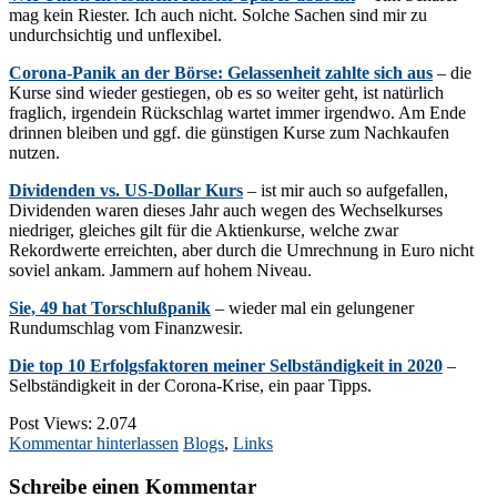
mag kein Riester. Ich auch nicht. Solche Sachen sind mir zu
undurchsichtig und unflexibel.
Corona-Panik an der Börse: Gelassenheit zahlte sich aus
– die
Kurse sind wieder gestiegen, ob es so weiter geht, ist natürlich
fraglich, irgendein Rückschlag wartet immer irgendwo. Am Ende
drinnen bleiben und ggf. die günstigen Kurse zum Nachkaufen
nutzen.
Dividenden vs. US-Dollar Kurs
– ist mir auch so aufgefallen,
Dividenden waren dieses Jahr auch wegen des Wechselkurses
niedriger, gleiches gilt für die Aktienkurse, welche zwar
Rekordwerte erreichten, aber durch die Umrechnung in Euro nicht
soviel ankam. Jammern auf hohem Niveau.
Sie, 49 hat Torschlußpanik
– wieder mal ein gelungener
Rundumschlag vom Finanzwesir.
Die top 10 Erfolgsfaktoren meiner Selbständigkeit in 2020
–
Selbständigkeit in der Corona-Krise, ein paar Tipps.
Post Views:
2.074
Kommentar hinterlassen
Blogs
,
Links
Schreibe einen Kommentar