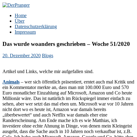
Zum
Inhalt
DerPranger
Finanzen, Freiheit, Prangerei
Home
springen
Über
Datenschutzerklärung
Impressum
Das wurde woanders geschrieben – Woche 51/2020
20. Dezember 2020
Blogs
Artikel und Links, welche mir aufgefallen sind.
Animals
– wer sich öffentlich präsentiert, erntet auch mal Kritik und
ein Kommentator merkte an, dass man mit 100.000 Euro und 570
Euro monatlicher Einzahlung auf Microsoft, Amazon und Co heute
Millionär wäre. Das ist natürlich im Rückspiegel immer einfach zu
sehen, aber wer setzt das mal eben um. Microsoft war vor 10 Jahren
nicht dort wo es heute ist, Amazon war damals bereits
„überbewertet“ und auch Netflix war damals eher eine
Randerscheinung. Am Ende mache ich es wie Matthias, ich
investiere ohne echte Ahnung in Dinge, von denen mein Kleingeist
ausgeht, dass die Sache auch in 10 Jahren noch verkaufbar ist, z.B.
Cola. Ich habe auch Microsoft, Amazon, Google und Co, hätte aber