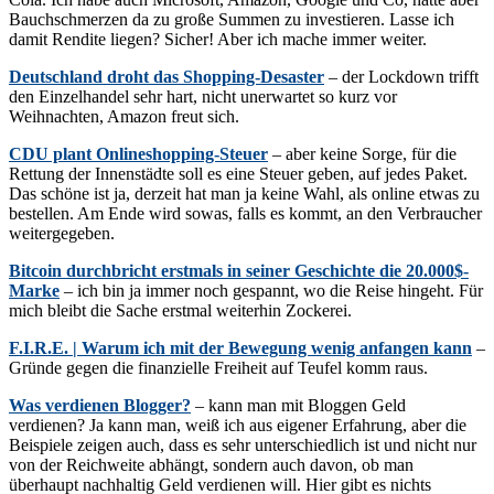
Bauchschmerzen da zu große Summen zu investieren. Lasse ich
damit Rendite liegen? Sicher! Aber ich mache immer weiter.
Deutschland droht das Shopping-Desaster
– der Lockdown trifft
den Einzelhandel sehr hart, nicht unerwartet so kurz vor
Weihnachten, Amazon freut sich.
CDU plant Onlineshopping-Steuer
– aber keine Sorge, für die
Rettung der Innenstädte soll es eine Steuer geben, auf jedes Paket.
Das schöne ist ja, derzeit hat man ja keine Wahl, als online etwas zu
bestellen. Am Ende wird sowas, falls es kommt, an den Verbraucher
weitergegeben.
Bitcoin durchbricht erstmals in seiner Geschichte die 20.000$-
Marke
– ich bin ja immer noch gespannt, wo die Reise hingeht. Für
mich bleibt die Sache erstmal weiterhin Zockerei.
F.I.R.E. | Warum ich mit der Bewegung wenig anfangen kann
–
Gründe gegen die finanzielle Freiheit auf Teufel komm raus.
Was verdienen Blogger?
– kann man mit Bloggen Geld
verdienen? Ja kann man, weiß ich aus eigener Erfahrung, aber die
Beispiele zeigen auch, dass es sehr unterschiedlich ist und nicht nur
von der Reichweite abhängt, sondern auch davon, ob man
überhaupt nachhaltig Geld verdienen will. Hier gibt es nichts