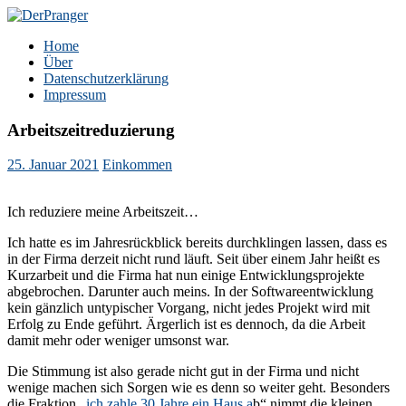
Zum
Inhalt
DerPranger
Finanzen, Freiheit, Prangerei
Home
springen
Über
Datenschutzerklärung
Impressum
Arbeitszeitreduzierung
25. Januar 2021
Einkommen
Ich reduziere meine Arbeitszeit…
Ich hatte es im Jahresrückblick bereits durchklingen lassen, dass es
in der Firma derzeit nicht rund läuft. Seit über einem Jahr heißt es
Kurzarbeit und die Firma hat nun einige Entwicklungsprojekte
abgebrochen. Darunter auch meins. In der Softwareentwicklung
kein gänzlich untypischer Vorgang, nicht jedes Projekt wird mit
Erfolg zu Ende geführt. Ärgerlich ist es dennoch, da die Arbeit
damit mehr oder weniger umsonst war.
Die Stimmung ist also gerade nicht gut in der Firma und nicht
wenige machen sich Sorgen wie es denn so weiter geht. Besonders
die Fraktion „
ich zahle 30 Jahre ein Haus a
b“ nimmt die kleinen