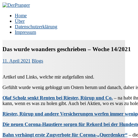
Zum
Inhalt
DerPranger
Finanzen, Freiheit, Prangerei
Home
springen
Über
Datenschutzerklärung
Impressum
Das wurde woanders geschrieben – Woche 14/2021
11. April 2021
Blogs
Artikel und Links, welche mir aufgefallen sind.
Gefühlt wurde wenig gebloggt um Ostern herum und danach, daher ist 
Olaf Scholz senkt Renten bei Riester, Rürup und Co.
– na habt ih
kann, wenn es was zu holen gibt. Auch bei Aktien, wo es was zu hol
Riester, Rürup und andere Versicherungen werfen immer wenig
Die neuen Corona-Haustiere sorgen für Rekord bei der Hundest
Bahn verhängt erste Zugverbote für Corona-„Querdenker“
– die