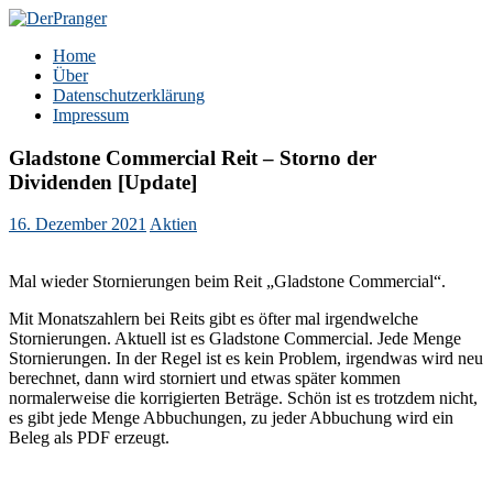
Zum
Inhalt
DerPranger
Finanzen, Freiheit, Prangerei
Home
springen
Über
Datenschutzerklärung
Impressum
Gladstone Commercial Reit – Storno der
Dividenden [Update]
16. Dezember 2021
Aktien
Mal wieder Stornierungen beim Reit „Gladstone Commercial“.
Mit Monatszahlern bei Reits gibt es öfter mal irgendwelche
Stornierungen. Aktuell ist es Gladstone Commercial. Jede Menge
Stornierungen. In der Regel ist es kein Problem, irgendwas wird neu
berechnet, dann wird storniert und etwas später kommen
normalerweise die korrigierten Beträge. Schön ist es trotzdem nicht,
es gibt jede Menge Abbuchungen, zu jeder Abbuchung wird ein
Beleg als PDF erzeugt.