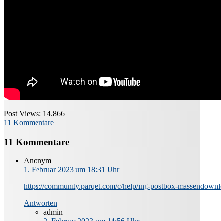
Post Views:
14.866
11 Kommentare
11 Kommentare
Anonym
1. Februar 2023 um 18:31 Uhr
https://community.parqet.com/c/help/ing-postbox-massendown
Antworten
admin
2. Februar 2023 um 14:56 Uhr