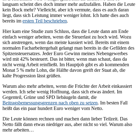
langsam scheint dies doch immer mehr aufzufallen. Haben die Leute
kein Bock mehr? Vielleicht, aber ich vermute, dass es auch daran
liegt, dass sich Leistung immer weniger lohnt. Ich hatte dies auch
bereits im
ersten Teil beschrieben
.
Hier kam eine Studie zum Schluss, dass die Leute dann am Ende
einfach weniger arbeiten, wenn die Steuerlast zu hoch wird. Wozu
sich anstrengen, wenn das meiste kassiert wird. Bereits mit einem
normalen Facharbeitergehalt gelangt man bereits in die Gefilden des
Spitzensteuersatzes. Jeder Euro Gewinn meines Nebengewerbes
wird mit 42% besteuert. Das ist bitter, wenn man schaut, dass da
nicht wenig Arbeit reinfließt. Im Hauptjob gibt es ab kommenden
Monat 5 % mehr Lohn, die Hälfte davon greift der Staat ab, die
kalte Progression lässt grüßen.
Warum also mehr arbeiten, wenn die Früchte der Arbeit einkassiert
werden. Ich sehe wenig Hoffnung, dass sich etwas ändert. Im
Gegenteil, Grüne und SPD liebäugeln damit, die
Beitragsbemessungsgrenzen nach oben zu setzen
. Im besten Fall
heißt das ein paar hundert Euro weniger vom Netto.
Die Leute können rechnen und machen dann lieber Teilzeit. Das
Netto fällt dann etwas niedriger aus, aber nicht so viel. Warum also
mehr arbeiten…