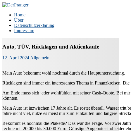
Zum
Inhalt
DerPranger
Finanzen, Freiheit, Prangerei
Home
springen
Über
Datenschutzerklärung
Impressum
Auto, TÜV, Rücklagen und Aktienkäufe
12. April 2024
Allgemein
Mein Auto bekommt wohl nochmal durch die Hauptuntersuchung.
Rücklagen sind immer ein interessantes Thema in Finanzkreisen. Die e
Am Ende muss sich jeder wohlfühlen mit seiner Cash-Quote. Bei mir is
könnten.
Mein Auto ist inzwischen 17 Jahre alt. Es rostet überall, Wasser tritt 
fahre nicht viel, nutze es meist nur zum Einkaufen und längere Streck
Bekommt es nochmal die Plakette? Das war die Frage. Vor zwei Jahren 
rechne mit 20.000 bis 30.000 Euro. Günstige Angebote sind leider eher