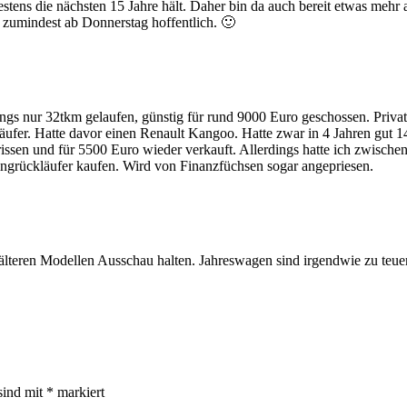
stens die nächsten 15 Jahre hält. Daher bin da auch bereit etwas mehr 
, zumindest ab Donnerstag hoffentlich. 🙂
ngs nur 32tkm gelaufen, günstig für rund 9000 Euro geschossen. Privat.
äufer. Hatte davor einen Renault Kangoo. Hatte zwar in 4 Jahren gut 14
issen und für 5500 Euro wieder verkauft. Allerdings hatte ich zwischen
ingrückläufer kaufen. Wird von Finanzfüchsen sogar angepriesen.
älteren Modellen Ausschau halten. Jahreswagen sind irgendwie zu teuer
sind mit
*
markiert