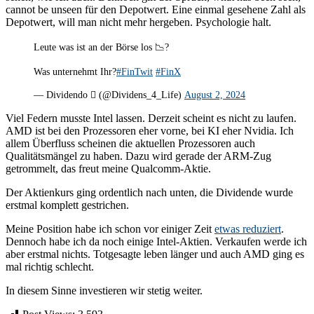
cannot be unseen für den Depotwert. Eine einmal gesehene Zahl als
Depotwert, will man nicht mehr hergeben. Psychologie halt.
Leute was ist an der Börse los 📉?
Was unternehmt Ihr?
#FinTwit
#FinX
— Dividendo  (@Dividens_4_Life)
August 2, 2024
Viel Federn musste Intel lassen. Derzeit scheint es nicht zu laufen.
AMD ist bei den Prozessoren eher vorne, bei KI eher Nvidia. Ich
allem Überfluss scheinen die aktuellen Prozessoren auch
Qualitätsmängel zu haben. Dazu wird gerade der ARM-Zug
getrommelt, das freut meine Qualcomm-Aktie.
Der Aktienkurs ging ordentlich nach unten, die Dividende wurde
erstmal komplett gestrichen.
Meine Position habe ich schon vor einiger Zeit
etwas reduziert
.
Dennoch habe ich da noch einige Intel-Aktien. Verkaufen werde ich
aber erstmal nichts. Totgesagte leben länger und auch AMD ging es
mal richtig schlecht.
In diesem Sinne investieren wir stetig weiter.