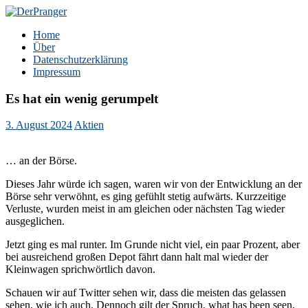
Zum
Inhalt
DerPranger
Finanzen, Freiheit, Prangerei
Home
springen
Über
Datenschutzerklärung
Impressum
Es hat ein wenig gerumpelt
3. August 2024
Aktien
… an der Börse.
Dieses Jahr würde ich sagen, waren wir von der Entwicklung an der
Börse sehr verwöhnt, es ging gefühlt stetig aufwärts. Kurzzeitige
Verluste, wurden meist in am gleichen oder nächsten Tag wieder
ausgeglichen.
Jetzt ging es mal runter. Im Grunde nicht viel, ein paar Prozent, aber
bei ausreichend großen Depot fährt dann halt mal wieder der
Kleinwagen sprichwörtlich davon.
Schauen wir auf Twitter sehen wir, dass die meisten das gelassen
sehen, wie ich auch. Dennoch gilt der Spruch, what has been seen,