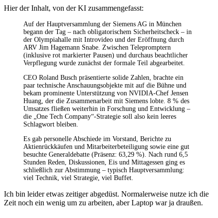
Hier der Inhalt, von der KI zusammengefasst:
Auf der Hauptversammlung der Siemens AG in München
begann der Tag – nach obligatorischem Sicherheitscheck – in
der Olympiahalle mit Introvideo und der Eröffnung durch
ARV Jim Hagemann Snabe. Zwischen Telepromptern
(inklusive rot markierter Pausen) und durchaus beachtlicher
Verpflegung wurde zunächst der formale Teil abgearbeitet.
CEO Roland Busch präsentierte solide Zahlen, brachte ein
paar technische Anschauungsobjekte mit auf die Bühne und
bekam prominente Unterstützung von NVIDIA-Chef Jensen
Huang, der die Zusammenarbeit mit Siemens lobte. 8 % des
Umsatzes fließen weiterhin in Forschung und Entwicklung –
die „One Tech Company“-Strategie soll also kein leeres
Schlagwort bleiben.
Es gab personelle Abschiede im Vorstand, Berichte zu
Aktienrückkäufen und Mitarbeiterbeteiligung sowie eine gut
besuchte Generaldebatte (Präsenz: 63,29 %). Nach rund 6,5
Stunden Reden, Diskussionen, Eis und Mittagessen ging es
schließlich zur Abstimmung – typisch Hauptversammlung:
viel Technik, viel Strategie, viel Buffet.
Ich bin leider etwas zeitiger abgedüst. Normalerweise nutze ich die
Zeit noch ein wenig um zu arbeiten, aber Laptop war ja draußen.