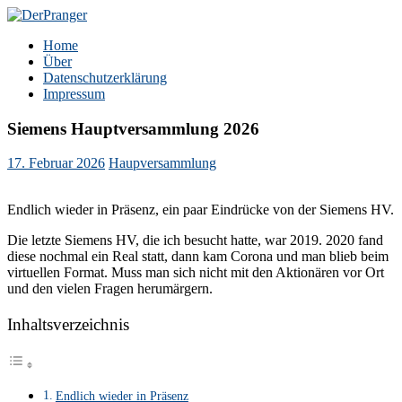
Zum
Inhalt
DerPranger
Finanzen, Freiheit, Prangerei
Home
springen
Über
Datenschutzerklärung
Impressum
Siemens Hauptversammlung 2026
17. Februar 2026
Haupversammlung
Endlich wieder in Präsenz, ein paar Eindrücke von der Siemens HV.
Die letzte Siemens HV, die ich besucht hatte, war 2019. 2020 fand
diese nochmal ein Real statt, dann kam Corona und man blieb beim
virtuellen Format. Muss man sich nicht mit den Aktionären vor Ort
und den vielen Fragen herumärgern.
Inhaltsverzeichnis
Endlich wieder in Präsenz