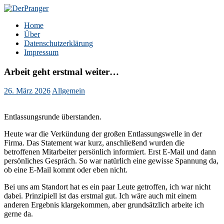
Zum
Inhalt
DerPranger
Finanzen, Freiheit, Prangerei
Home
springen
Über
Datenschutzerklärung
Impressum
Arbeit geht erstmal weiter…
26. März 2026
Allgemein
Entlassungsrunde überstanden.
Heute war die Verkündung der großen Entlassungswelle in der
Firma. Das Statement war kurz, anschließend wurden die
betroffenen Mitarbeiter persönlich informiert. Erst E-Mail und dann
persönliches Gespräch. So war natürlich eine gewisse Spannung da,
ob eine E-Mail kommt oder eben nicht.
Bei uns am Standort hat es ein paar Leute getroffen, ich war nicht
dabei. Prinzipiell ist das erstmal gut. Ich wäre auch mit einem
anderen Ergebnis klargekommen, aber grundsätzlich arbeite ich
gerne da.