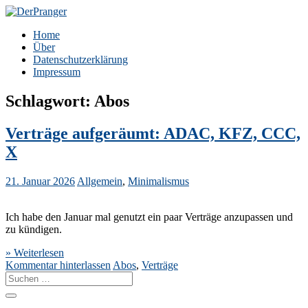
Zum
Inhalt
DerPranger
Finanzen, Freiheit, Prangerei
Home
springen
Über
Datenschutzerklärung
Impressum
Schlagwort:
Abos
Verträge aufgeräumt: ADAC, KFZ, CCC,
X
21. Januar 2026
Allgemein
,
Minimalismus
Ich habe den Januar mal genutzt ein paar Verträge anzupassen und
zu kündigen.
» Weiterlesen
Kommentar hinterlassen
Abos
,
Verträge
Suche
nach: