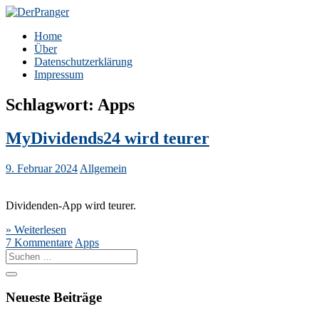
Zum
Inhalt
DerPranger
Finanzen, Freiheit, Prangerei
Home
springen
Über
Datenschutzerklärung
Impressum
Schlagwort:
Apps
MyDividends24 wird teurer
9. Februar 2024
Allgemein
Dividenden-App wird teurer.
» Weiterlesen
7 Kommentare
Apps
Suche
nach:
Neueste Beiträge